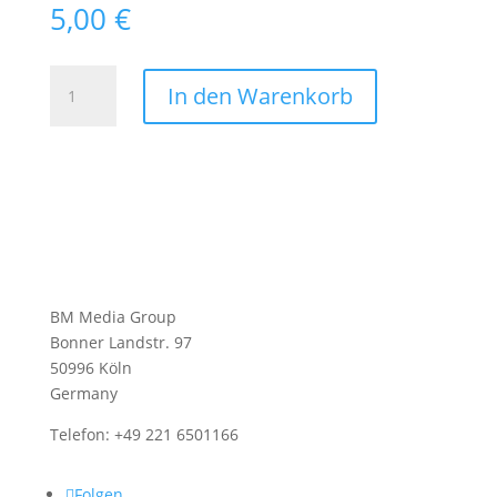
5,00
€
VIP
In den Warenkorb
Traveller
Golf
2014
Digitale
Ausgabe
(Download)
Menge
BM Media Group
Bonner Landstr. 97
50996 Köln
Germany
Telefon: +49 221 6501166
Folgen